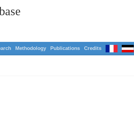
abase
earch
Methodology
Publications
Credits