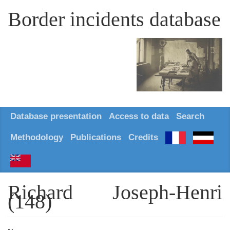
Border incidents database
Database presentation
Access to data
Search
Methodology
Publications
Credits
Richard Joseph-Henri
(148)