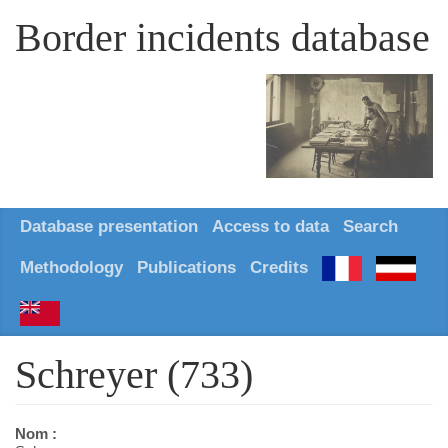
Border incidents database
Database presentation
Access to data
Search
Methodology
Publications
Credits
Schreyer (733)
Nom :