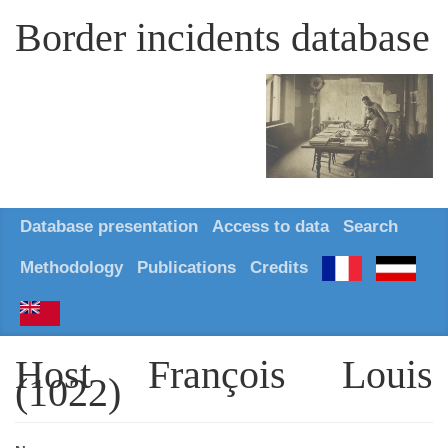
Border incidents database
Database presentation
Access to data
Search
Methodology
Publications
Credits
Host François Louis
(1022)