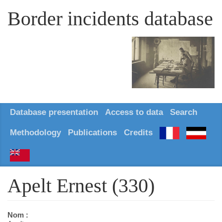
Border incidents database
Database presentation
Access to data
Search
Methodology
Publications
Credits
Apelt Ernest (330)
Nom :