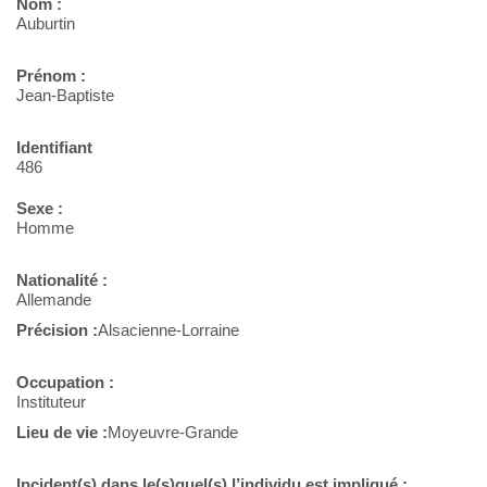
Nom :
Auburtin
Prénom :
Jean-Baptiste
Identifiant
486
Sexe :
Homme
Nationalité :
Allemande
Précision :
Alsacienne-Lorraine
Occupation :
Instituteur
Lieu de vie :
Moyeuvre-Grande
Incident(s) dans le(s)quel(s) l’individu est impliqué :