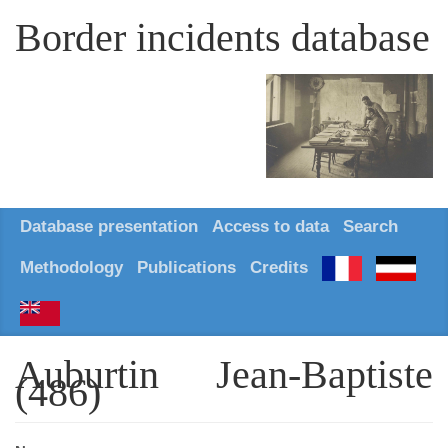
Border incidents database
Database presentation
Access to data
Search
Methodology
Publications
Credits
Auburtin Jean-Baptiste
(486)