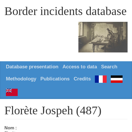
Border incidents database
Database presentation
Access to data
Search
Methodology
Publications
Credits
Florète Jospeh (487)
Nom :