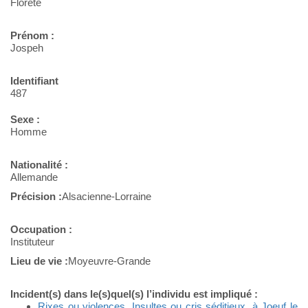
Florète
Prénom :
Jospeh
Identifiant
487
Sexe :
Homme
Nationalité :
Allemande
Précision :
Alsacienne-Lorraine
Occupation :
Instituteur
Lieu de vie :
Moyeuvre-Grande
Incident(s) dans le(s)quel(s) l’individu est impliqué :
Rixes ou violences, Insultes ou cris séditieux, à Joeuf le