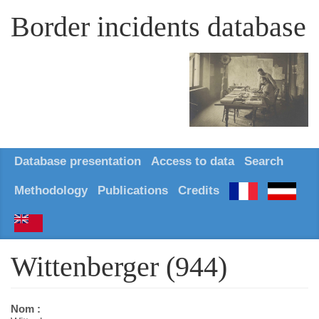
Border incidents database
Database presentation
Access to data
Search
Methodology
Publications
Credits
Wittenberger (944)
Nom :