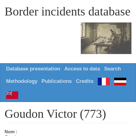
Border incidents database
Database presentation
Access to data
Search
Methodology
Publications
Credits
Goudon Victor (773)
Nom :