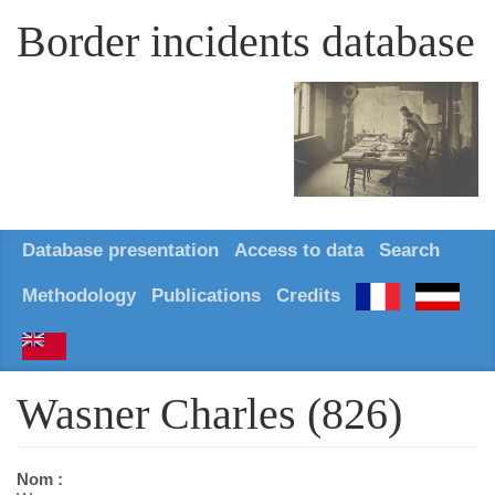
Border incidents database
Database presentation
Access to data
Search
Methodology
Publications
Credits
Wasner Charles (826)
Nom :