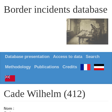
Border incidents database
Database presentation
Access to data
Search
Methodology
Publications
Credits
Cade Wilhelm (412)
Nom :