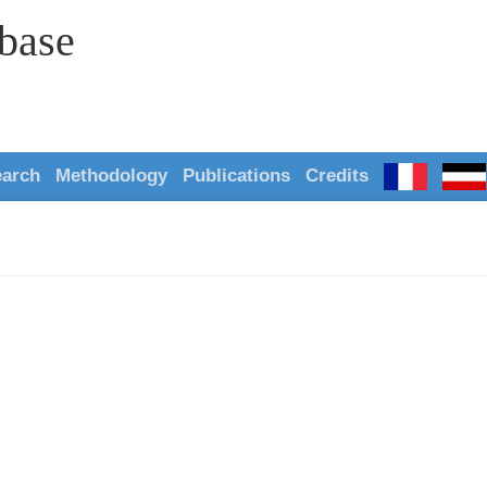
abase
earch
Methodology
Publications
Credits