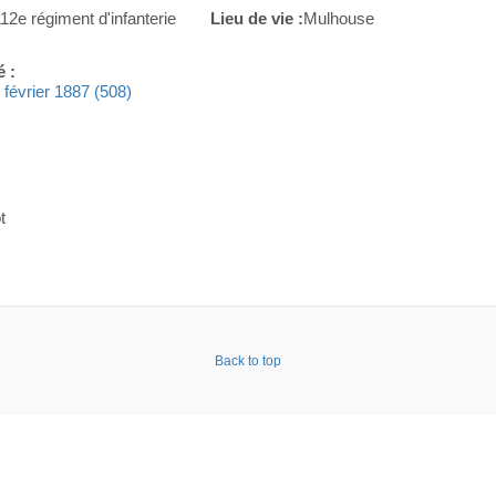
12e régiment d'infanterie
Lieu de vie :
Mulhouse
é :
1 février 1887 (508)
t
Back to top