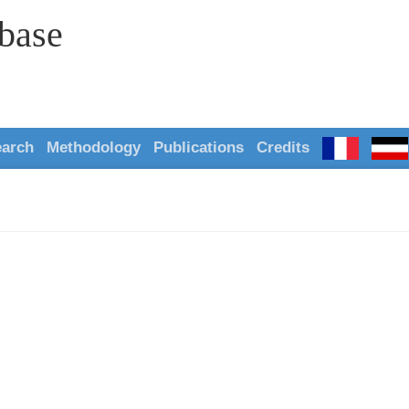
abase
earch
Methodology
Publications
Credits