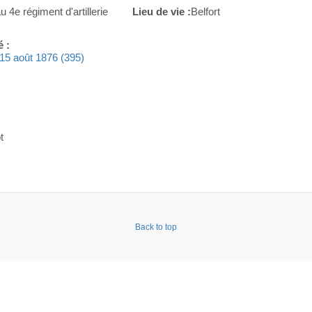
u 4e régiment d'artillerie
Lieu de vie :
Belfort
é :
e 15 août 1876 (395)
t
Back to top