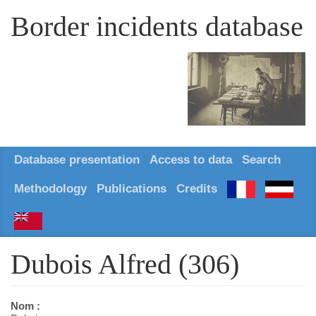
Border incidents database
Database presentation
Access to data
Search
Methodology
Publications
Credits
Dubois Alfred (306)
Nom :