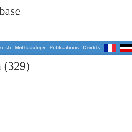
abase
earch
Methodology
Publications
Credits
 (329)