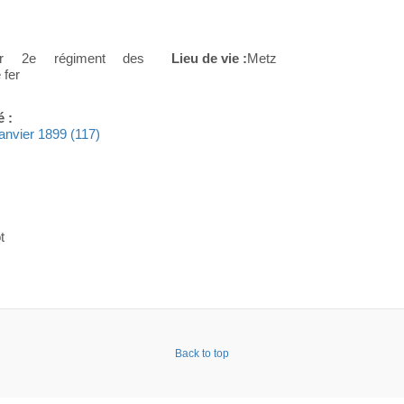
cier 2e régiment des
Lieu de vie :
Metz
 fer
é :
 janvier 1899 (117)
t
Back to top