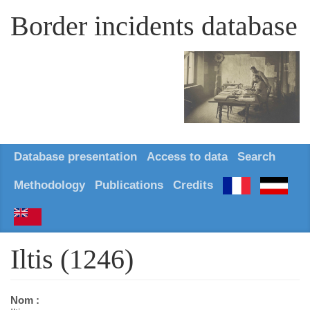
Border incidents database
Database presentation
Access to data
Search
Methodology
Publications
Credits
Iltis (1246)
Nom :