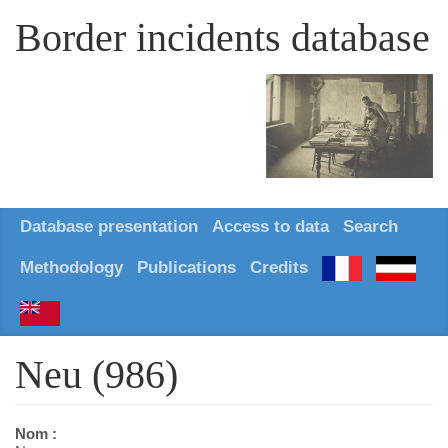
Border incidents database
Database presentation
Access to data
Search
Methodology
Publications
Credits
Neu (986)
Nom :