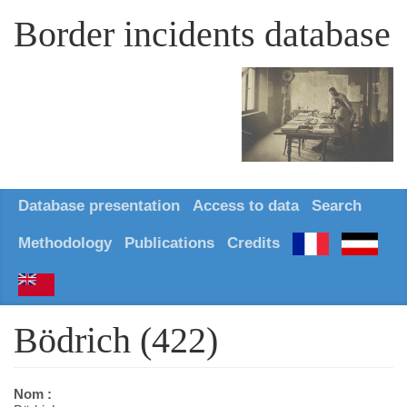
Border incidents database
Database presentation
Access to data
Search
Methodology
Publications
Credits
Bödrich (422)
Nom :