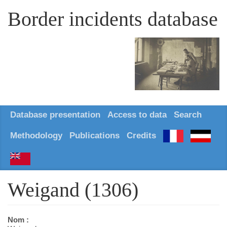
Border incidents database
Database presentation
Access to data
Search
Methodology
Publications
Credits
Weigand (1306)
Nom :