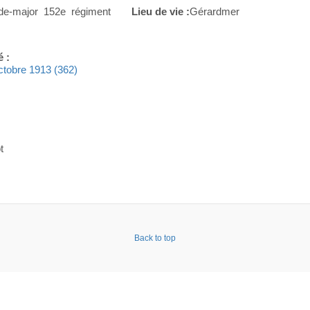
de-major 152e régiment
Lieu de vie :
Gérardmer
é :
octobre 1913 (362)
t
Back to top