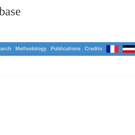
abase
earch
Methodology
Publications
Credits