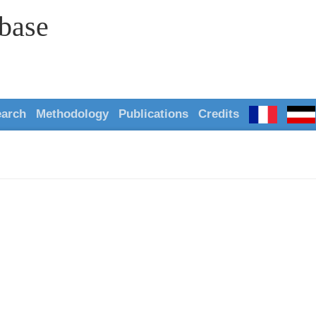
abase
earch
Methodology
Publications
Credits