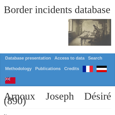
Border incidents database
Database presentation
Access to data
Search
Methodology
Publications
Credits
Arnoux Joseph Désiré
(890)