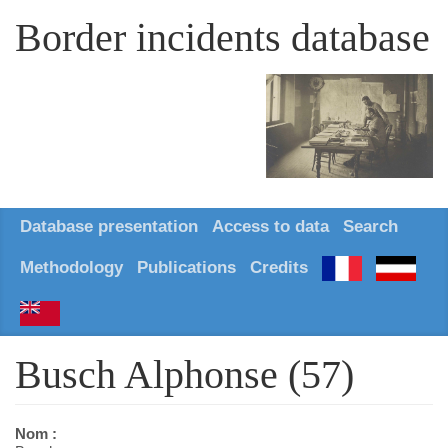
Border incidents database
Database presentation
Access to data
Search
Methodology
Publications
Credits
Busch Alphonse (57)
Nom :