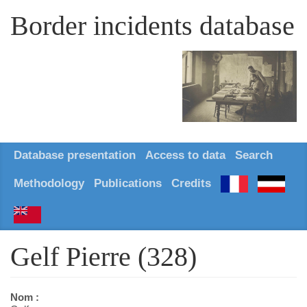
Border incidents database
Database presentation
Access to data
Search
Methodology
Publications
Credits
Gelf Pierre (328)
Nom :