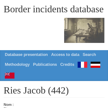
Border incidents database
Database presentation
Access to data
Search
Methodology
Publications
Credits
Ries Jacob (442)
Nom :