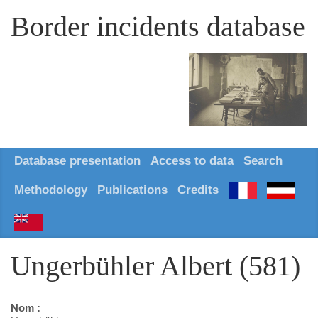
Border incidents database
Database presentation
Access to data
Search
Methodology
Publications
Credits
Ungerbühler Albert (581)
Nom :