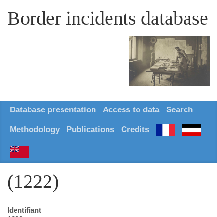
Border incidents database
Database presentation
Access to data
Search
Methodology
Publications
Credits
(1222)
Identifiant