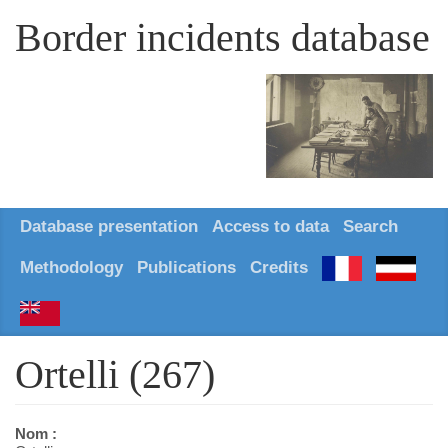
Border incidents database
Database presentation
Access to data
Search
Methodology
Publications
Credits
Ortelli (267)
Nom :