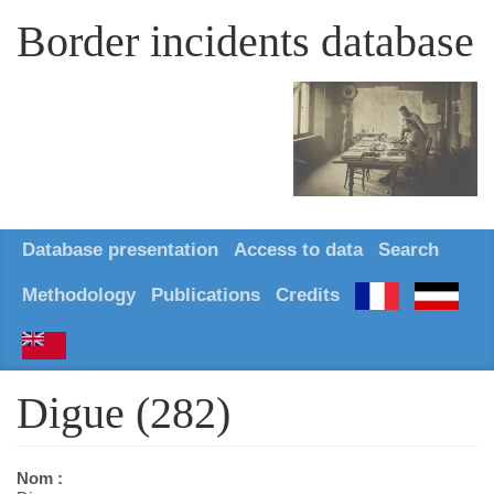
Border incidents database
Database presentation
Access to data
Search
Methodology
Publications
Credits
Digue (282)
Nom :