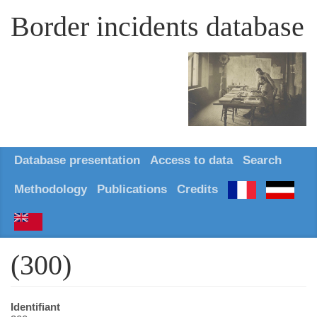
Border incidents database
Database presentation
Access to data
Search
Methodology
Publications
Credits
(300)
Identifiant