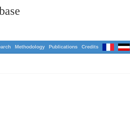
abase
earch
Methodology
Publications
Credits