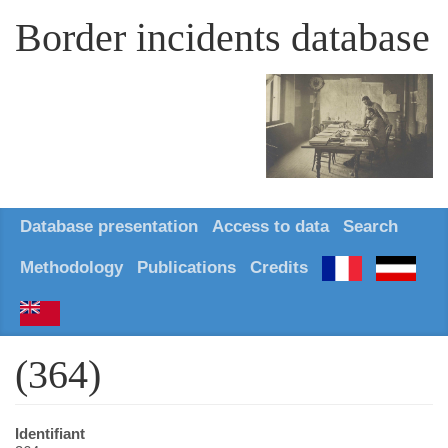
Border incidents database
Database presentation
Access to data
Search
Methodology
Publications
Credits
(364)
Identifiant