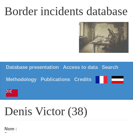
Border incidents database
Database presentation
Access to data
Search
Methodology
Publications
Credits
Denis Victor (38)
Nom :