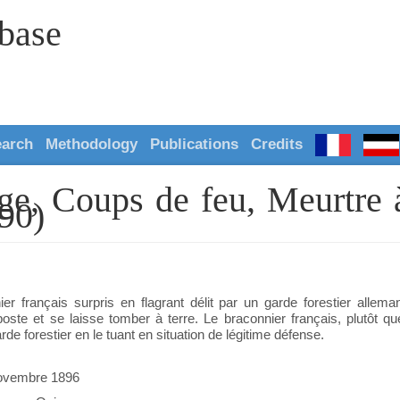
abase
earch
Methodology
Publications
Credits
age, Coups de feu, Meurtre
90)
er français surpris en flagrant délit par un garde forestier alleman
oste et se laisse tomber à terre. Le braconnier français, plutôt que 
rde forestier en le tuant en situation de légitime défense.
ovembre 1896