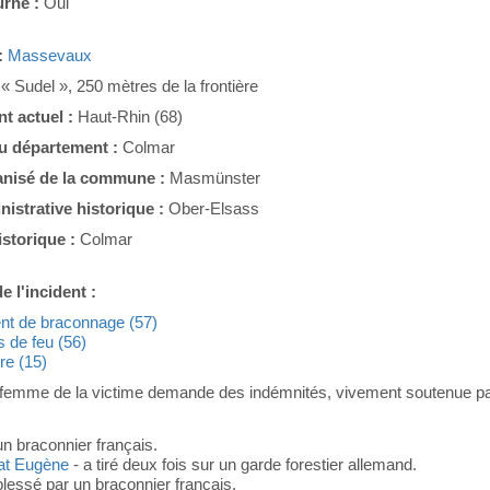
urne :
Oui
:
Massevaux
:
« Sudel », 250 mètres de la frontière
t actuel :
Haut-Rhin (68)
du département :
Colmar
nisé de la commune :
Masmünster
nistrative historique :
Ober-Elsass
istorique :
Colmar
e l'incident :
ent de braconnage (57)
 de feu (56)
re (15)
femme de la victime demande des indémnités, vivement soutenue par
un braconnier français.
at Eugène
- a tiré deux fois sur un garde forestier allemand.
 blessé par un braconnier français.