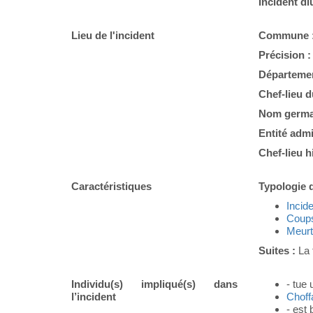
Incident di
Lieu de l'incident
Commune 
Précision 
Départemen
Chef-lieu 
Nom germa
Entité admi
Chef-lieu h
Caractéristiques
Typologie d
Incid
Coups
Meurt
Suites :
La 
Individu(s) impliqué(s) dans
- tue 
l’incident
Choff
- est