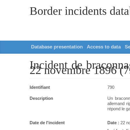
Border incidents dat
Database presentation
Access to data
S
Incident de braconn
22 novembre 1896 (7
Identifiant
790
Description
Un braconni
allemand rip
répond le ga
Date de l'incident
Date :
22 n