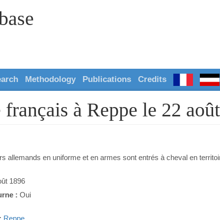
abase
earch
Methodology
Publications
Credits
re français à Reppe le 22 aoû
rs allemands en uniforme et en armes sont entrés à cheval en territoi
oût 1896
urne :
Oui
:
Reppe