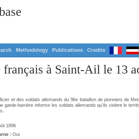
abase
earch
Methodology
Publications
Credits
e français à Saint-Ail le 13 
ficier et des soldats allemands du 96e bataillon de pionniers de Metz
e garde-barrière informe les soldats allemands qu'ils violent le territo
as.
oût 1896
urne :
Oui