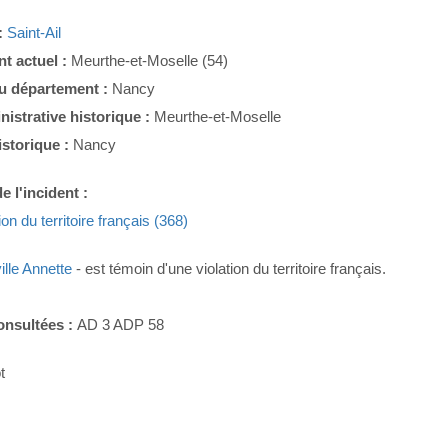
:
Saint-Ail
t actuel :
Meurthe-et-Moselle (54)
du département :
Nancy
nistrative historique :
Meurthe-et-Moselle
istorique :
Nancy
e l'incident :
ion du territoire français (368)
ille Annette
- est témoin d'une violation du territoire français.
onsultées :
AD 3 ADP 58
t