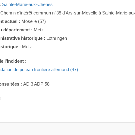
:
Sainte-Marie-aux-Chênes
:
Chemin d'intérêt commun n°38 d'Ars-sur-Moselle à Sainte-Marie-a
t actuel :
Moselle (57)
du département :
Metz
nistrative historique :
Lothringen
istorique :
Metz
e l'incident :
dation de poteau frontière allemand (47)
onsultées :
AD 3 ADP 58
t