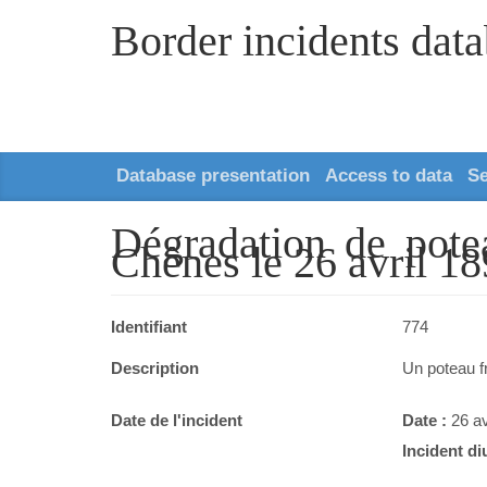
Border incidents dat
Database presentation
Access to data
S
Dégradation de pote
Chênes le 26 avril 18
Identifiant
774
Description
Un poteau fr
Date de l'incident
Date :
26 av
Incident di