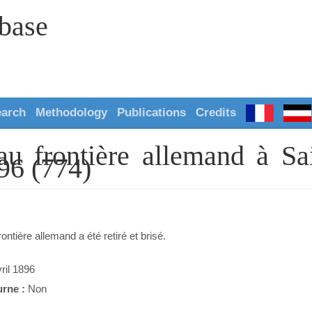
abase
earch
Methodology
Publications
Credits
au frontière allemand à Sa
96 (774)
ontière allemand a été retiré et brisé.
ril 1896
urne :
Non