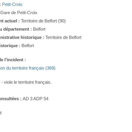
:
Petit-Croix
:
Gare de Petit-Croix
t actuel :
Territoire de Belfort (90)
du département :
Belfort
nistrative historique :
Territoire de Belfort
istorique :
Belfort
e l'incident :
ion du territoire français (368)
t
- viole le territoire français.
onsultées :
AD 3 ADP 54
t