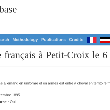
abase
earch
Methodology
Publications
Credits
re français à Petit-Croix le
 allemand en uniforme et en armes est entré à cheval en territoire fr
cembre 1895
urne :
Oui