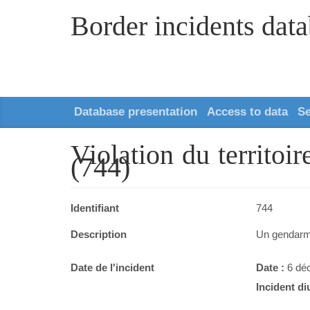
Border incidents dat
Database presentation
Access to data
S
Violation du territoi
(744)
Identifiant
744
Description
Un gendarme
Date de l'incident
Date :
6 dé
Incident di