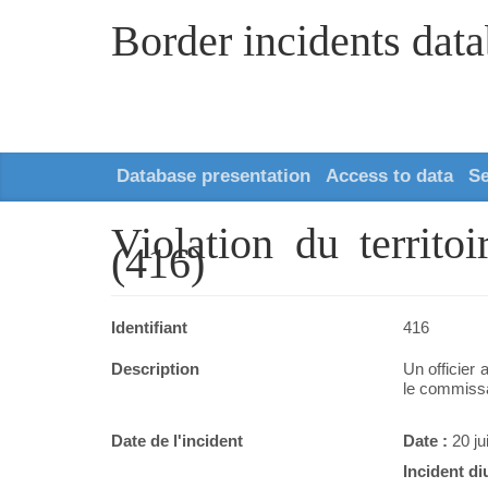
Border incidents dat
Database presentation
Access to data
S
Violation du territo
(416)
Identifiant
416
Description
Un officier 
le commissai
Date de l'incident
Date :
20 ju
Incident di