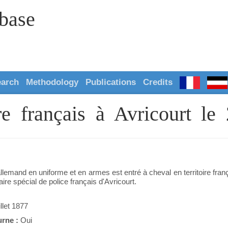
abase
earch
Methodology
Publications
Credits
ire français à Avricourt le
allemand en uniforme et en armes est entré à cheval en territoire frança
re spécial de police français d'Avricourt.
illet 1877
urne :
Oui