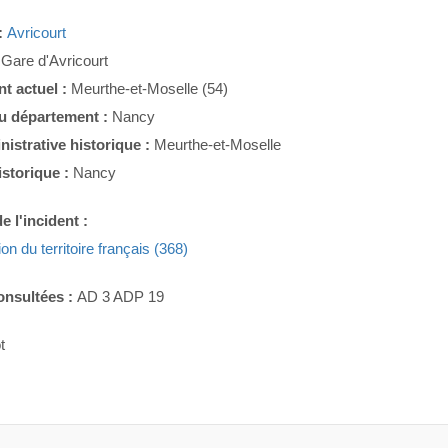
:
Avricourt
:
Gare d'Avricourt
t actuel :
Meurthe-et-Moselle (54)
du département :
Nancy
nistrative historique :
Meurthe-et-Moselle
istorique :
Nancy
e l'incident :
ion du territoire français (368)
onsultées :
AD 3 ADP 19
t