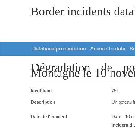
Border incidents dat
Database presentation
Access to data
S
Dégradation de po
Montagne le 10 nove
Identifiant
751
Description
Un poteau f
Date de l'incident
Date :
10 n
Incident di