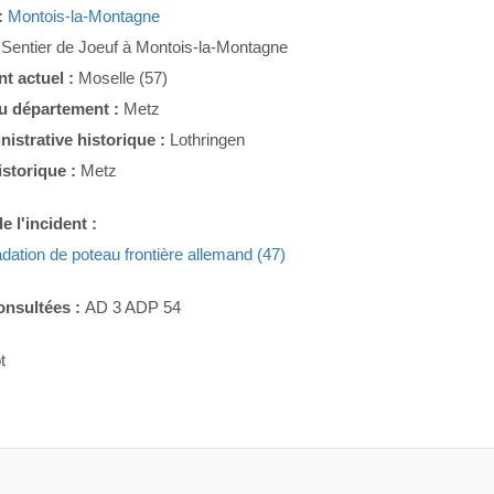
:
Montois-la-Montagne
:
Sentier de Joeuf à Montois-la-Montagne
t actuel :
Moselle (57)
du département :
Metz
nistrative historique :
Lothringen
istorique :
Metz
e l'incident :
dation de poteau frontière allemand (47)
onsultées :
AD 3 ADP 54
t