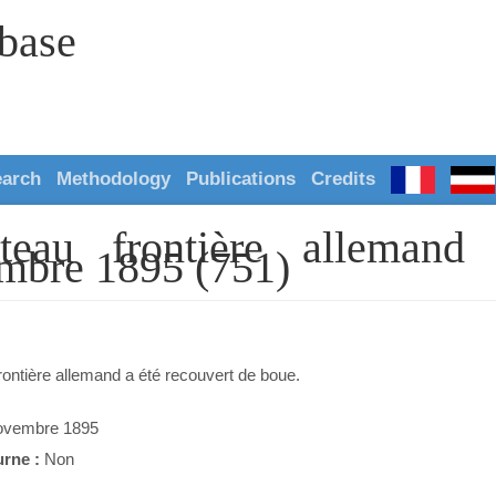
abase
earch
Methodology
Publications
Credits
teau frontière allemand 
mbre 1895 (751)
rontière allemand a été recouvert de boue.
ovembre 1895
urne :
Non