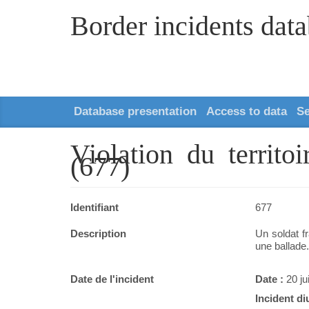
Border incidents dat
Database presentation
Access to data
S
Violation du territ
(677)
Identifiant
677
Description
Un soldat f
une ballade
Date de l'incident
Date :
20 ju
Incident di