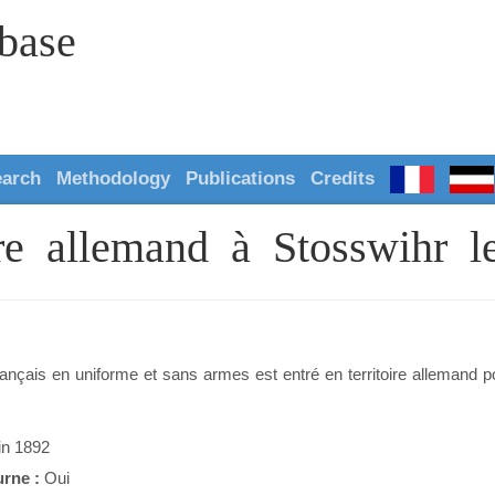
abase
earch
Methodology
Publications
Credits
oire allemand à Stosswihr 
rançais en uniforme et sans armes est entré en territoire allemand p
.
in 1892
urne :
Oui