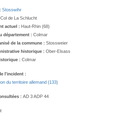
:
Stosswihr
:
Col de La Schlucht
t actuel :
Haut-Rhin (68)
du département :
Colmar
nisé de la commune :
Stossweier
nistrative historique :
Ober-Elsass
istorique :
Colmar
e l'incident :
ion du territoire allemand (133)
onsultées :
AD 3 ADP 44
t