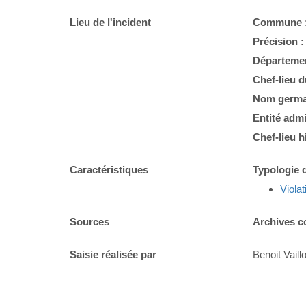
Lieu de l'incident
Commune 
Précision 
Départemen
Chef-lieu 
Nom germa
Entité admi
Chef-lieu h
Caractéristiques
Typologie d
Violat
Sources
Archives c
Saisie réalisée par
Benoit Vaillo