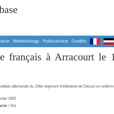
abase
earch
Methodology
Publications
Credits
ire français à Arracourt le
oldats allemands du 136e régiment d'infanterie de Dieuze en uniforme 
vrier 1891
urne :
Oui