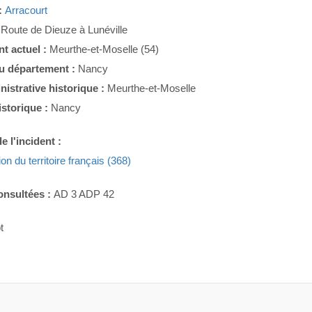
:
Arracourt
:
Route de Dieuze à Lunéville
t actuel :
Meurthe-et-Moselle (54)
du département :
Nancy
nistrative historique :
Meurthe-et-Moselle
istorique :
Nancy
e l'incident :
ion du territoire français (368)
onsultées :
AD 3 ADP 42
t