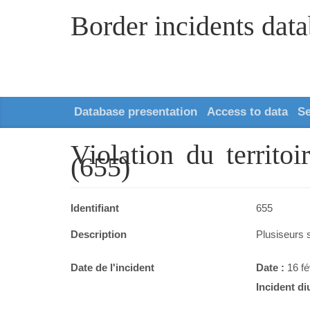
Border incidents dat
Database presentation
Access to data
S
Violation du territo
(655)
Identifiant
655
Description
Plusiseurs s
Date de l'incident
Date :
16 fé
Incident di