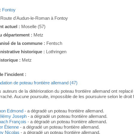
:
Fontoy
:
Route d'Audun-le-Roman à Fontoy
t actuel :
Moselle (57)
du département :
Metz
nisé de la commune :
Fentsch
nistrative historique :
Lothringen
istorique :
Metz
e l'incident :
dation de poteau frontière allemand (47)
 auteurs de la détérioration du poteau frontière allemand ont replacé 
 arraché. Aucune poursuite, impossible de les poursuivre selon le droit 
gnon Edmond
- a dégradé un poteau frontière allemand.
hélémy Joseph
- a dégradé un poteau frontière allemand.
bach François
- a dégradé un poteau frontière allemand.
er Étienne
- a dégradé un poteau frontière allemand.
ny Nicolas
- a dégradé un poteau frontière allemand.