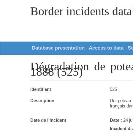
Border incidents dat
Database presentation
Access to data
S
Dégradation de pote
1888 (525)
Identifiant
525
Description
Un poteau f
français da
Date de l'incident
Date :
24 ju
Incident di