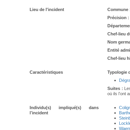
Lieu de l'incident
Commune 
Précision 
Départemen
Chef-lieu 
Nom germa
Entité admi
Chef-lieu h
Caractéristiques
Typologie d
Dégra
Suites :
Les
où ils l'ont
Individu(s) impliqué(s) dans
Coli
l’incident
Bart
Stein
Lockl
Waer