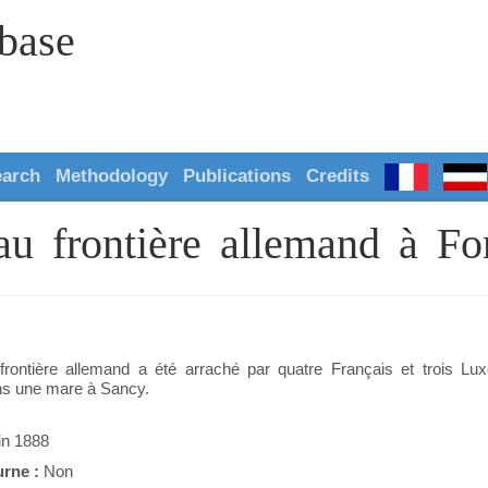
abase
earch
Methodology
Publications
Credits
au frontière allemand à Fo
rontière allemand a été arraché par quatre Français et trois Luxe
ns une mare à Sancy.
in 1888
urne :
Non